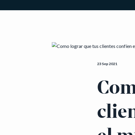
23 Sep 2021
Como
clie