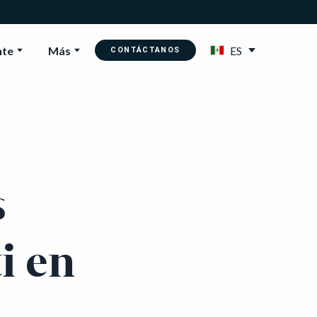
nte
Más
ES
CONTÁCTANOS
s
i en