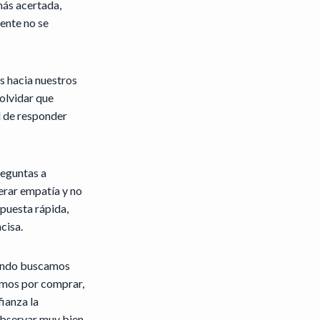
más acertada,
ente no se
s hacia nuestros
olvidar que
d de responder
reguntas a
enerar empatía y no
spuesta rápida,
cisa.
cuando buscamos
amos por comprar,
ianza la
observar muy bien