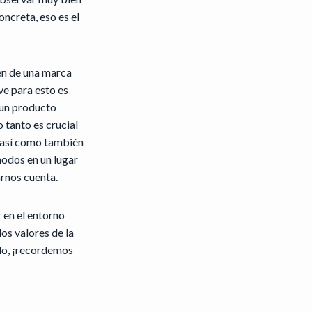
ncreta, eso es el
en de una marca
ve para esto es
 un producto
 tanto es crucial
s así como también
modos en un lugar
rnos cuenta.
 en el entorno
los valores de la
ndo, ¡recordemos