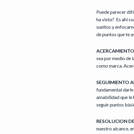
Puede parecer dif
ha visto? Es ahí 
sueltos y enfocar
de puntos que te 
ACERCAMIENT
sea por medio de l
como marca. Acercar
SEGUIMIENTO 
fundamental darle 
amabilidad que le 
seguir puntos bási
RESOLUCION D
nuestro alcance, e