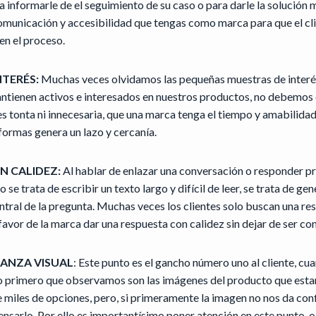
ra informarle de el seguimiento de su caso o para darle la solución 
omunicación y accesibilidad que tengas como marca para que el cli
en el proceso.
NTERÉS:
Muchas veces olvidamos las pequeñas muestras de interé
antienen activos e interesados en nuestros productos, no debemos 
s tonta ni innecesaria, que una marca tenga el tiempo y amabilida
formas genera un lazo y cercanía.
N CALIDEZ:
Al hablar de enlazar una conversación o responder p
o se trata de escribir un texto largo y difícil de leer, se trata de g
entral de la pregunta. Muchas veces los clientes solo buscan una re
favor de la marca dar una respuesta con calidez sin dejar de ser con
ANZA VISUAL
: Este punto es el gancho número uno al cliente, 
 lo primero que observamos son las imágenes del producto que est
iles de opciones, pero, si primeramente la imagen no nos da conf
nsarlo. Por ello es importantísimo poner atención en este punto, 