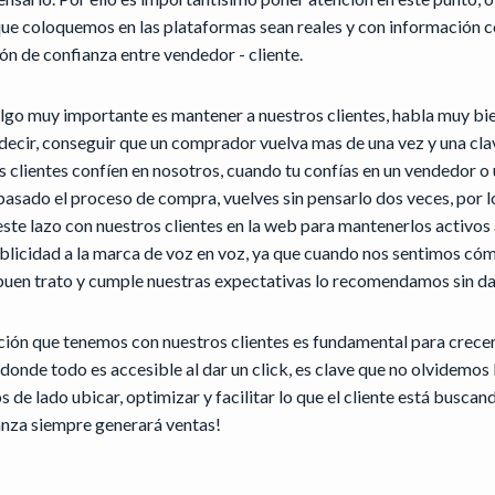
ue coloquemos en las plataformas sean reales y con información co
ión de confianza entre vendedor - cliente.
go muy importante es mantener a nuestros clientes, habla muy bi
 decir, conseguir que un comprador vuelva mas de una vez y una cla
s clientes confíen en nosotros, cuando tu confías en un vendedor o
asado el proceso de compra, vuelves sin pensarlo dos veces, por lo
este lazo con nuestros clientes en la web para mantenerlos activo
ublicidad a la marca de voz en voz, ya que cuando nos sentimos có
buen trato y cumple nuestras expectativas lo recomendamos sin da
ación que tenemos con nuestros clientes es fundamental para crecer
a donde todo es accesible al dar un click, es clave que no olvidemos 
 de lado ubicar, optimizar y facilitar lo que el cliente está busca
anza siempre generará ventas!