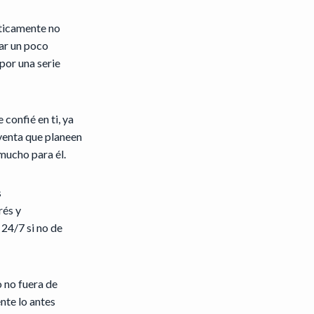
cticamente no
ar un poco
or una serie
confié en ti, ya
venta que planeen
 mucho para él.
s
rés y
 24/7 si no de
 no fuera de
nte lo antes