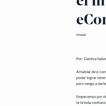
el m
eCo
Vonaut
Por: Danitza Salo
Al hablar de e-com
poder lograr tener 
pero vengo a darle
Empecemos por el 
te brinda confianza