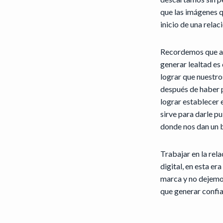
que las imágenes q
inicio de una relac
Recordemos que al
generar lealtad es
lograr que nuestro
después de haber p
lograr establecer 
sirve para darle p
donde nos dan un 
Trabajar en la rel
digital, en esta er
marca y no dejemos
que generar confi