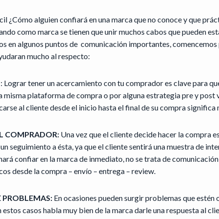
ícil ¿Cómo alguien confiará en una marca que no conoce y que prá
cuando como marca se tienen que unir muchos cabos que pueden est
nos en algunos puntos de comunicación importantes, comencemos p
ayudaran mucho al respecto:
O
: Lograr tener un acercamiento con tu comprador es clave para que 
a misma plataforma de compra o por alguna estrategia pre y post 
se al cliente desde el inicio hasta el final de su compra significa
AL COMPRADOR:
Una vez que el cliente decide hacer la compra e
un seguimiento a ésta, ya que el cliente sentirá una muestra de inte
hará confiar en la marca de inmediato, no se trata de comunicación
cos desde la compra – envío – entrega – review.
E PROBLEMAS:
En ocasiones pueden surgir problemas que estén o
n estos casos habla muy bien de la marca darle una respuesta al clie