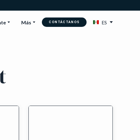
nte
Más
ES
CONTÁCTANOS
t