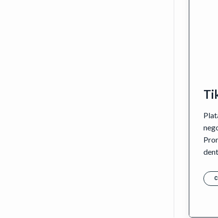
Ti
Plat
nego
Pro
dent