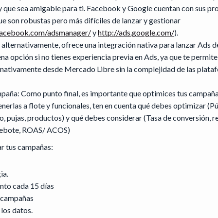
y que sea amigable para ti. Facebook y Google cuentan con sus pr
e son robustas pero más difíciles de lanzar y gestionar
.facebook.com/adsmanager/
y
http://ads.google.com/
).
alternativamente, ofrece una integración nativa para lanzar Ads
ena opción si no tienes experiencia previa en Ads, ya que te permi
nativamente desde Mercado Libre sin la complejidad de las plata
paña: Como punto final, es importante que optimices tus campañas.
erlas a flote y funcionales, ten en cuenta qué debes optimizar (Pú
o, pujas, productos) y qué debes considerar (Tasa de conversión, r
 rebote, ROAS/ ACOS)
ar tus campañas:
ia.
to cada 15 días
s campañas
 los datos.