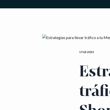
1 Feb 2023
Estr
tráf