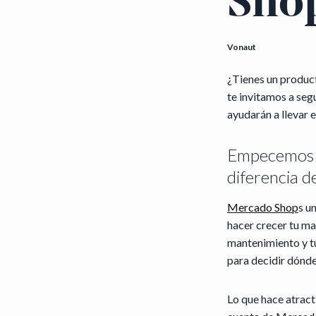
Sho
Vonaut
¿Tienes un product
te invitamos a seg
ayudarán a llevar 
Empecemos p
diferencia d
Mercado Shop
s u
hacer crecer tu ma
mantenimiento y tú
para decidir dónde
Lo que hace atract