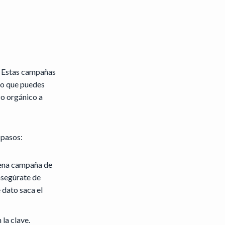
a. Estas campañas
ero que puedes
zo orgánico a
 pasos:
uena campaña de
asegúrate de
 dato saca el
la clave.