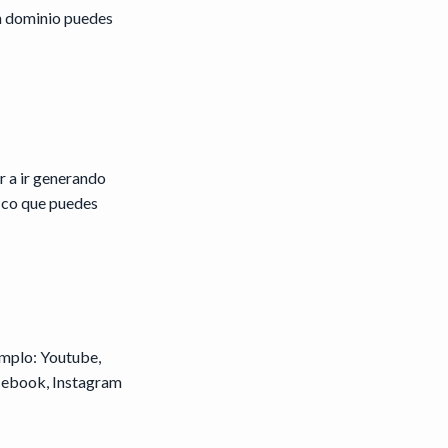
un dominio puedes
r a ir generando
fico que puedes
emplo: Youtube,
cebook, Instagram