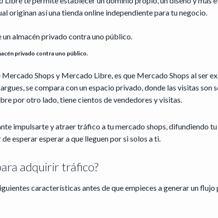
 Libre te permite establecer un dominio propio, un diseño y más 
ual originan así una tienda online independiente para tu negocio.
acén privado contra uno público.
e Mercado Shops y Mercado Libre, es que Mercado Shops al ser exc
argues, se compara con un espacio privado, donde las visitas son s
bre por otro lado, tiene cientos de vendedores y visitas.
nte impulsarte y atraer tráfico a tu mercado shops, difundiendo tu s
de esperar esperar a que lleguen por si solos a ti.
para adquirir tráfico?
iguientes características antes de que empieces a generar un flujo 