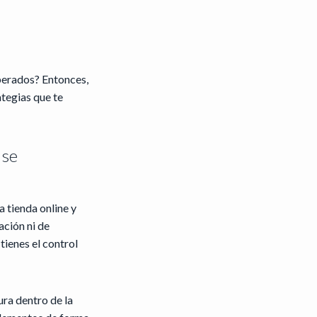
sperados? Entonces,
ategias que te
 se
 tienda online y
ación ni de
ienes el control
ura dentro de la