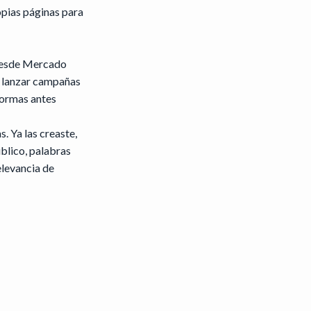
opias páginas para
 desde Mercado
te lanzar campañas
formas antes
 Ya las creaste,
blico, palabras
elevancia de