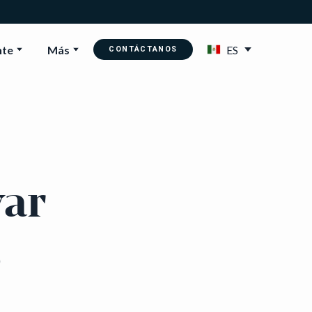
nte
Más
ES
CONTÁCTANOS
var
o